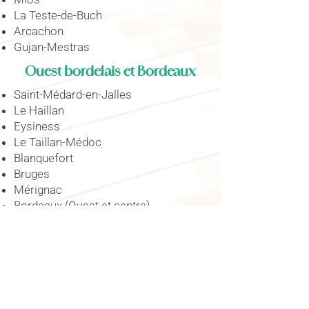
La Teste-de-Buch
Arcachon
Gujan-Mestras
Ouest bordelais et Bordeaux
Saint-Médard-en-Jalles
Le Haillan
Eysiness
Le Taillan-Médoc
Blanquefort
Bruges
Mérignac
Bordeaux (Ouest et centre)
Pessac
Talence
🎯Pourquoi ce périmètre ?
🌱 Une cohé​rence paysagère
: Nous
connaissons les essences locales, les