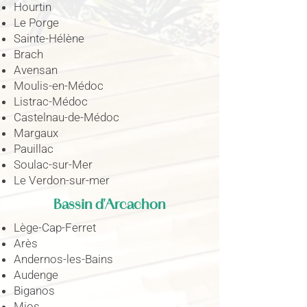
Hourtin
Le Porge
Sainte-Hélène
Brach
Avensan
Moulis-en-Médoc
Listrac-Médoc
Castelnau-de-Médoc
Margaux
Pauillac
Soulac-sur-Mer
Le Verdon-sur-mer
Bassin d'Arcachon
Lège-Cap-Ferret
Arès
Andernos-les-Bains
Audenge
Biganos
Mios