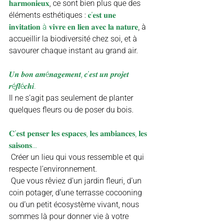
𝐡𝐚𝐫𝐦𝐨𝐧𝐢𝐞𝐮𝐱
, ce sont bien plus que des 
éléments esthétiques : 
𝐜’𝐞𝐬𝐭 𝐮𝐧𝐞 
𝐢𝐧𝐯𝐢𝐭𝐚𝐭𝐢𝐨𝐧 à 𝐯𝐢𝐯𝐫𝐞 𝐞𝐧 𝐥𝐢𝐞𝐧 𝐚𝐯𝐞𝐜 𝐥𝐚 𝐧𝐚𝐭𝐮𝐫𝐞
, à 
accueillir la biodiversité chez soi, et à 
savourer chaque instant au grand air.
𝑼𝒏 𝒃𝒐𝒏 𝒂𝒎é𝒏𝒂𝒈𝒆𝒎𝒆𝒏𝒕, 𝒄’𝒆𝒔𝒕 𝒖𝒏 𝒑𝒓𝒐𝒋𝒆𝒕 
𝒓é𝒇𝒍é𝒄𝒉𝒊.
Il ne s’agit pas seulement de planter 
quelques fleurs ou de poser du bois.
𝐂’𝐞𝐬𝐭 𝐩𝐞𝐧𝐬𝐞𝐫 𝐥𝐞𝐬 𝐞𝐬𝐩𝐚𝐜𝐞𝐬, 𝐥𝐞𝐬 𝐚𝐦𝐛𝐢𝐚𝐧𝐜𝐞𝐬, 𝐥𝐞𝐬 
𝐬𝐚𝐢𝐬𝐨𝐧𝐬…
 Créer un lieu qui vous ressemble et qui 
respecte l’environnement.
 Que vous rêviez d’un jardin fleuri, d’un 
coin potager, d’une terrasse cocooning 
ou d’un petit écosystème vivant, nous 
sommes là pour donner vie à votre 