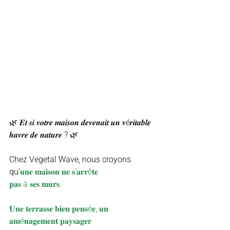
🌿 𝑬𝒕 𝒔𝒊 𝒗𝒐𝒕𝒓𝒆 𝒎𝒂𝒊𝒔𝒐𝒏 𝒅𝒆𝒗𝒆𝒏𝒂𝒊𝒕 𝒖𝒏 𝒗é𝒓𝒊𝒕𝒂𝒃𝒍𝒆 
𝒉𝒂𝒗𝒓𝒆 𝒅𝒆 𝒏𝒂𝒕𝒖𝒓𝒆 ? 🌿
Chez Vegetal Wave, nous croyons 
qu’
𝐮𝐧𝐞 𝐦𝐚𝐢𝐬𝐨𝐧 𝐧𝐞 𝐬’𝐚𝐫𝐫ê𝐭𝐞
𝐩𝐚𝐬 à 𝐬𝐞𝐬 𝐦𝐮𝐫𝐬.
𝐔𝐧𝐞 𝐭𝐞𝐫𝐫𝐚𝐬𝐬𝐞 𝐛𝐢𝐞𝐧 𝐩𝐞𝐧𝐬é𝐞, 𝐮𝐧 
𝐚𝐦é𝐧𝐚𝐠𝐞𝐦𝐞𝐧𝐭 𝐩𝐚𝐲𝐬𝐚𝐠𝐞𝐫