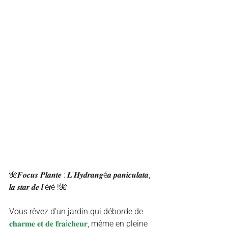
🌺𝑭𝒐𝒄𝒖𝒔 𝑷𝒍𝒂𝒏𝒕𝒆 : 𝑳’𝑯𝒚𝒅𝒓𝒂𝒏𝒈é𝒂 𝒑𝒂𝒏𝒊𝒄𝒖𝒍𝒂𝒕𝒂, 
𝒍𝒂 𝒔𝒕𝒂𝒓 𝒅𝒆 𝒍’é𝒕é !🌺
Vous rêvez d’un jardin qui déborde de 
𝐜𝐡𝐚𝐫𝐦𝐞 𝐞𝐭 𝐝𝐞 𝐟𝐫𝐚î𝐜𝐡𝐞𝐮𝐫
, même en pleine 