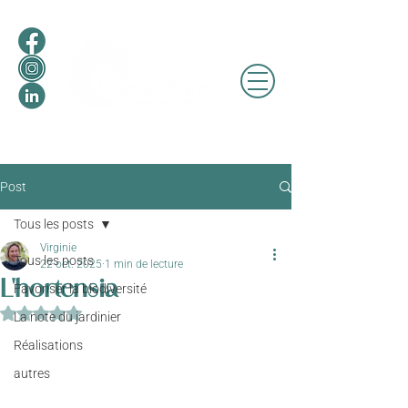
Post
Tous les posts
Virginie
Tous les posts
22 oct. 2025
1 min de lecture
L'hortensia
Favoriser la biodiversité
Noté NaN étoiles sur 5.
La note du jardinier
Réalisations
autres