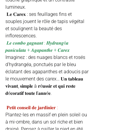
lumineux.
 𝐋𝐞 𝐂𝐚𝐫𝐞𝐱 : ses feuillages fins et 
souples jouent le rôle de tapis végétal 
et soulignent la beauté des 
inflorescences.
𝑳𝒆 𝒄𝒐𝒎𝒃𝒐 𝒈𝒂𝒈𝒏𝒂𝒏𝒕 : 𝑯𝒚𝒅𝒓𝒂𝒏𝒈é𝒂 
𝒑𝒂𝒏𝒊𝒄𝒖𝒍𝒂𝒕𝒂 + 𝑨𝒈𝒂𝒑𝒂𝒏𝒕𝒉𝒆 + 𝑪𝒂𝒓𝒆𝒙
Imaginez : des nuages blancs et rosés 
d’hydrangéa, ponctués par le bleu 
éclatant des agapanthes et adoucis par 
le mouvement des carex… 𝐔𝐧 𝐭𝐚𝐛𝐥𝐞𝐚𝐮 
𝐯𝐢𝐯𝐚𝐧𝐭, 𝐬𝐢𝐦𝐩𝐥𝐞 à 𝐫é𝐮𝐬𝐬𝐢𝐫 𝐞𝐭 𝐪𝐮𝐢 𝐫𝐞𝐬𝐭𝐞 
𝐝é𝐜𝐨𝐫𝐚𝐭𝐢𝐟 𝐭𝐨𝐮𝐭𝐞 𝐥’𝐚𝐧𝐧é𝐞.
 𝐏𝐞𝐭𝐢𝐭 𝐜𝐨𝐧𝐬𝐞𝐢𝐥 𝐝𝐞 𝐣𝐚𝐫𝐝𝐢𝐧𝐢𝐞𝐫 :
Plantez-les en massif en plein soleil ou 
à mi-ombre, dans un sol riche et bien 
drainé. Pensez à pailler le pied en été 