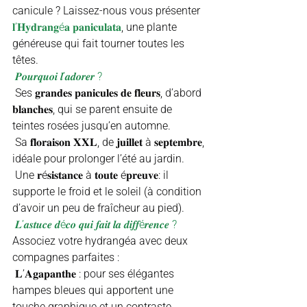
canicule ? Laissez-nous vous présenter 
𝐥’𝐇𝐲𝐝𝐫𝐚𝐧𝐠é𝐚 𝐩𝐚𝐧𝐢𝐜𝐮𝐥𝐚𝐭𝐚
, une plante 
généreuse qui fait tourner toutes les 
têtes.
 𝑷𝒐𝒖𝒓𝒒𝒖𝒐𝒊 𝒍’𝒂𝒅𝒐𝒓𝒆𝒓 ?
 Ses 𝐠𝐫𝐚𝐧𝐝𝐞𝐬 𝐩𝐚𝐧𝐢𝐜𝐮𝐥𝐞𝐬 𝐝𝐞 𝐟𝐥𝐞𝐮𝐫𝐬, d’abord 
𝐛𝐥𝐚𝐧𝐜𝐡𝐞𝐬, qui se parent ensuite de 
teintes rosées jusqu’en automne.
 Sa 𝐟𝐥𝐨𝐫𝐚𝐢𝐬𝐨𝐧 𝐗𝐗𝐋, de 𝐣𝐮𝐢𝐥𝐥𝐞𝐭 à 𝐬𝐞𝐩𝐭𝐞𝐦𝐛𝐫𝐞, 
idéale pour prolonger l’été au jardin.
 Une 𝐫é𝐬𝐢𝐬𝐭𝐚𝐧𝐜𝐞 à 𝐭𝐨𝐮𝐭𝐞 é𝐩𝐫𝐞𝐮𝐯𝐞: il 
supporte le froid et le soleil (à condition 
d’avoir un peu de fraîcheur au pied).
 𝑳’𝒂𝒔𝒕𝒖𝒄𝒆 𝒅é𝒄𝒐 𝒒𝒖𝒊 𝒇𝒂𝒊𝒕 𝒍𝒂 𝒅𝒊𝒇𝒇é𝒓𝒆𝒏𝒄𝒆 ?
Associez votre hydrangéa avec deux 
compagnes parfaites :
 𝐋’𝐀𝐠𝐚𝐩𝐚𝐧𝐭𝐡𝐞 : pour ses élégantes 
hampes bleues qui apportent une 
touche graphique et un contraste 