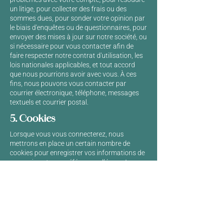
un litige, pour collecter des frais ou des
sommes dues, pour sonder votre opinion par
le biais d'enquêtes ou de questionnaires, pour
envoyer des mises à jour sur notre société, ou
si nécessaire pour vous contacter afin de
faire respecter notre contrat d'utilisation, les
lois nationales applicables, et tout accord
que nous pourrions avoir avec vous. À ces
fins, nous pouvons vous contacter par
courrier électronique, téléphone, messages
textuels et courrier postal.
5. Cookies
Lorsque vous vous connecterez, nous
mettrons en place un certain nombre de
cookies pour enregistrer vos informations de
connexion et vos préférences d’écran. La
durée de vie d’un cookie de connexion est de
deux jours, celle d’un cookie d’option d’écran
est d’un an. Si vous cochez « Se souvenir de
moi », votre cookie de connexion sera
conservé pendant deux semaines. Si vous
vous déconnectez de votre compte, le cookie