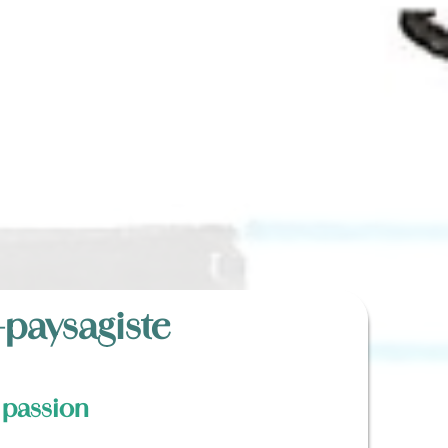
ifs
Contact
FAQ
-paysagiste
e passion