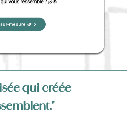
n qui vous ressemble ?
🌿🐞
 sur-mesure 🌿
isée qui créée
ssemblent."