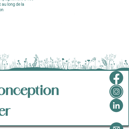
t au long de la
on
conception
er