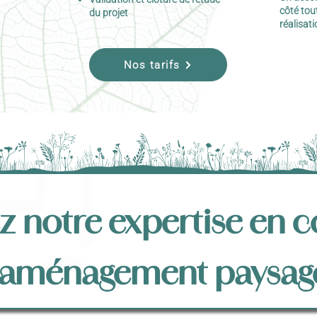
côté tou
du projet
réalisati
Nos tarifs
 notre expertise en 
'aménagement paysag