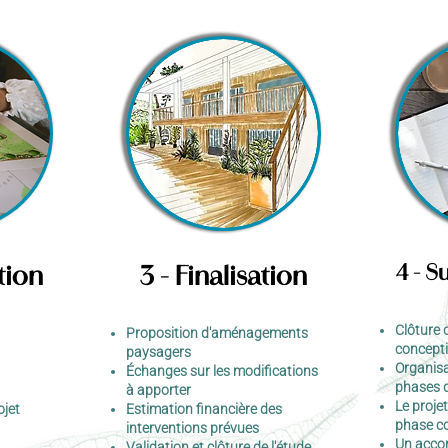
4 - S
tion
3 - Finalisation
Clôture 
Proposition d'aménagements
concept
paysagers
Organisa
Échanges sur les modifications
phases 
à apporter
Le proje
ojet
Estimation financière des
phase c
interventions prévues
Un acco
Validation et clôture de l'étude