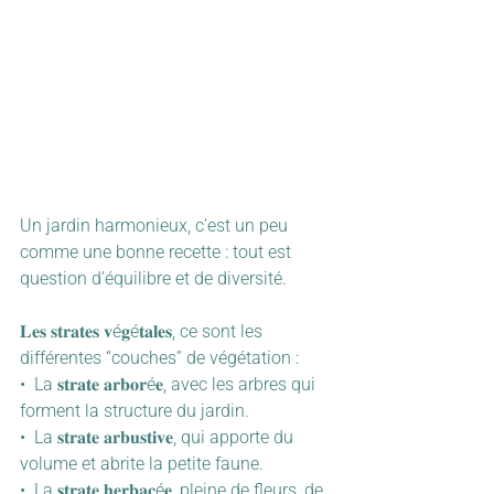
Un jardin harmonieux, c’est un peu 
comme une bonne recette : tout est 
question d’équilibre et de diversité.
𝐋𝐞𝐬 𝐬𝐭𝐫𝐚𝐭𝐞𝐬 𝐯é𝐠é𝐭𝐚𝐥𝐞𝐬, ce sont les 
différentes “couches” de végétation :
•  La 𝐬𝐭𝐫𝐚𝐭𝐞 𝐚𝐫𝐛𝐨𝐫é𝐞, avec les arbres qui 
forment la structure du jardin.
•  La 𝐬𝐭𝐫𝐚𝐭𝐞 𝐚𝐫𝐛𝐮𝐬𝐭𝐢𝐯𝐞, qui apporte du 
volume et abrite la petite faune.
•  La 𝐬𝐭𝐫𝐚𝐭𝐞 𝐡𝐞𝐫𝐛𝐚𝐜é𝐞, pleine de fleurs, de 