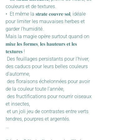
couleurs et de textures.
•  Et même la 𝐬𝐭𝐫𝐚𝐭𝐞 𝐜𝐨𝐮𝐯𝐫𝐞-𝐬𝐨𝐥, idéale 
pour limiter les mauvaises herbes et 
garder l’humidité.
Mais la magie opère surtout quand on 
𝐦𝐢𝐱𝐞 𝐥𝐞𝐬 𝐟𝐨𝐫𝐦𝐞𝐬, 𝐥𝐞𝐬 𝐡𝐚𝐮𝐭𝐞𝐮𝐫𝐬 𝐞𝐭 𝐥𝐞𝐬 
𝐭𝐞𝐱𝐭𝐮𝐫𝐞𝐬 !
 Des feuillages persistants pour l’hiver, 
des caducs pour leurs belles couleurs 
d’automne,
 des floraisons échelonnées pour avoir 
de la couleur toute l’année,
 des fructifications pour nourrir oiseaux 
et insectes,
 et un joli jeu de contrastes entre verts 
tendres, pourpres et argentés.
…