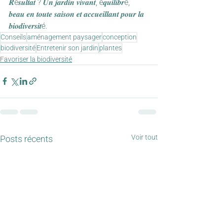
𝑹é𝒔𝒖𝒍𝒕𝒂𝒕 ? 𝑼𝒏 𝒋𝒂𝒓𝒅𝒊𝒏 𝒗𝒊𝒗𝒂𝒏𝒕, é𝒒𝒖𝒊𝒍𝒊𝒃𝒓é, 
𝒃𝒆𝒂𝒖 𝒆𝒏 𝒕𝒐𝒖𝒕𝒆 𝒔𝒂𝒊𝒔𝒐𝒏 𝒆𝒕 𝒂𝒄𝒄𝒖𝒆𝒊𝒍𝒍𝒂𝒏𝒕 𝒑𝒐𝒖𝒓 𝒍𝒂 
𝒃𝒊𝒐𝒅𝒊𝒗𝒆𝒓𝒔𝒊𝒕é.
Conseils
aménagement paysager
conception
biodiversité
Entretenir son jardin
plantes
Favoriser la biodiversité
Voir tout
Posts récents