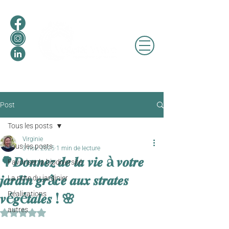
Post
Tous les posts
Virginie
Tous les posts
3 nov. 2025
1 min de lecture
🌳𝑫𝒐𝒏𝒏𝒆𝒛 𝒅𝒆 𝒍𝒂 𝒗𝒊𝒆 à 𝒗𝒐𝒕𝒓𝒆
Favoriser la biodiversité
𝒋𝒂𝒓𝒅𝒊𝒏 𝒈𝒓â𝒄𝒆 𝒂𝒖𝒙 𝒔𝒕𝒓𝒂𝒕𝒆𝒔
La note du jardinier
Réalisations
𝒗é𝒈é𝒕𝒂𝒍𝒆𝒔 ! 🌸
autres
Noté NaN étoiles sur 5.